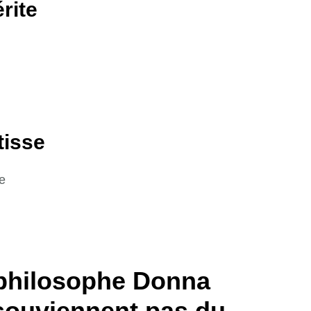
rite
tisse
e
 philosophe Donna
 souviennent pas du