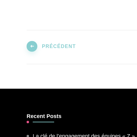
Pagination
des
PRÉCÉDENT
publications
Recent Posts
La clé de l’engagement des équipes « Z »