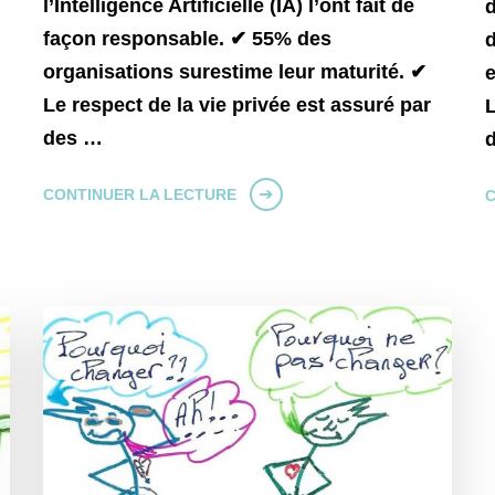
l’Intelligence Artificielle (IA) l’ont fait de
d
façon responsable. ✔ 55% des
d
organisations surestime leur maturité. ✔
e
Le respect de la vie privée est assuré par
L
des …
d
CONTINUER LA LECTURE
C